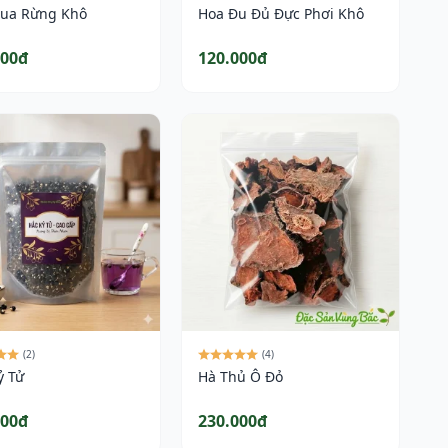
ua Rừng Khô
Hoa Đu Đủ Đực Phơi Khô
000đ
120.000đ
(2)
(4)
ỷ Tử
Hà Thủ Ô Đỏ
000đ
230.000đ