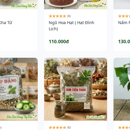
(6)
Kha Tử
Ngũ Hoa Hạt ( Hạt Đình
Nấm N
Lịch)
110.000đ
130.
5)
(6)