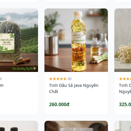
4)
(2)
am
Tinh Dầu Sả Java Nguyên
Tinh 
Chất
Nguyê
260.000đ
325.