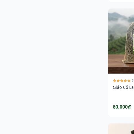
(
Giảo Cổ L
60.000đ