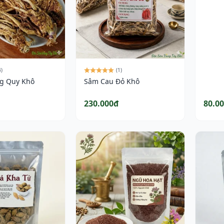
4)
(1)
g Quy Khô
Sâm Cau Đỏ Khô
230.000đ
80.0