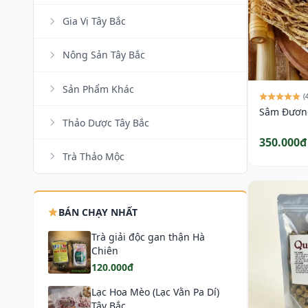
Gia Vị Tây Bắc
Nông Sản Tây Bắc
Sản Phẩm Khác
(
Sâm Đươn
Thảo Dược Tây Bắc
350.000đ
Trà Thảo Mộc
BÁN CHẠY NHẤT
Trà giải độc gan thận Hà
Chiên
120.000đ
Lạc Hoa Mèo (Lạc Vằn Pa Dí)
Tây Bắc