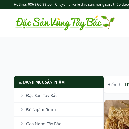
Hotline: 0868.66.88.00 - Chuyên sỉ và lẻ đặc sản, nông sản, thảo dượ
DANH MỤC SẢN PHẨM
Hiển thị
11
Đặc Sản Tây Bắc
Đồ Ngâm Rượu
Gạo Ngon Tây Bắc