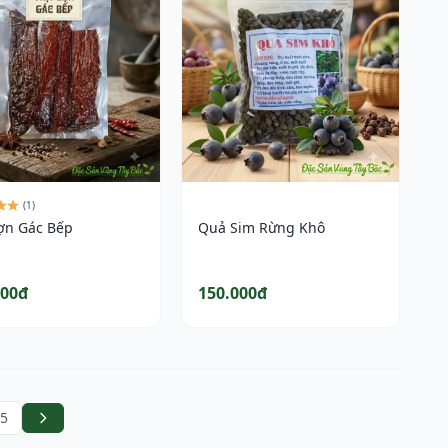
(1)
Lợn Gác Bếp
Quả Sim Rừng Khô
000đ
150.000đ
5