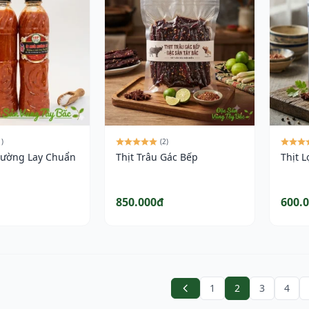
1)
(2)
ường Lay Chuẩn
Thịt Trâu Gác Bếp
Thịt 
850.000đ
600.
1
2
3
4