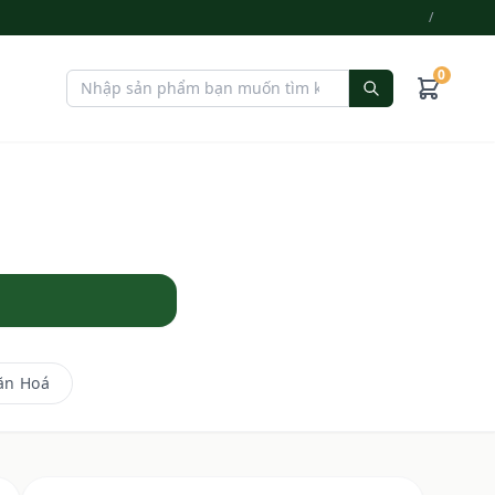
/
0
i
ăn Hoá