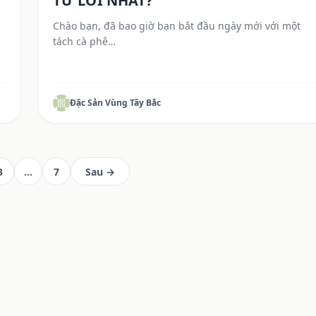
n
TƯ LỜI NHẤT?
Chào bạn, đã bao giờ bạn bắt đầu ngày mới với một
tách cà phê…
Đặc Sản Vùng Tây Bắc
3
…
7
Sau →