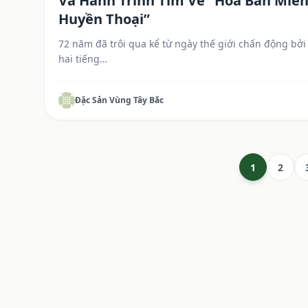
Và Hành Trình Tìm Về “Hoa Ban Miề
Huyền Thoại”
72 năm đã trôi qua kể từ ngày thế giới chấn động bởi
hai tiếng…
Đặc Sản Vùng Tây Bắc
1
2