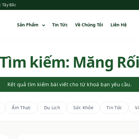
c Tây Bắc
Sản Phẩm
Tin Tức
Về Chúng Tôi
Liên Hệ
Tìm kiếm: Măng Rố
Kết quả tìm kiếm bài viết cho từ khoá bạn yêu cầu.
Ẩm Thực
Du Lịch
Sức Khỏe
Tin Tức
V