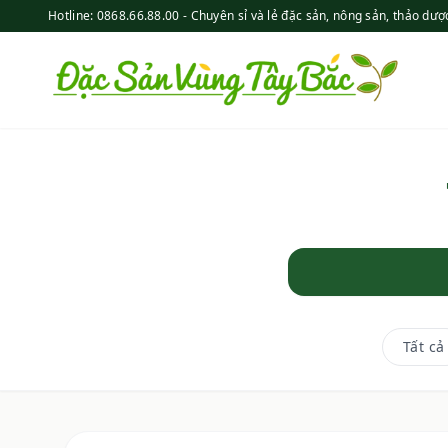
Hotline: 0868.66.88.00 - Chuyên sỉ và lẻ đặc sản, nông sản, thảo dượ
Tất cả