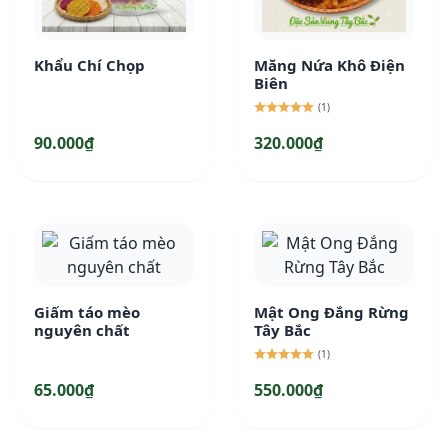
Khẩu Chí Chọp
Măng Nứa Khô Điện
Biên
(1)
90.000₫
320.000₫
Giấm táo mèo
Mật Ong Đắng Rừng
nguyên chất
Tây Bắc
(1)
65.000₫
550.000₫