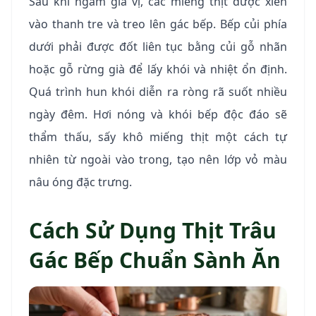
Sau khi ngấm gia vị, các miếng thịt được xiên
vào thanh tre và treo lên gác bếp. Bếp củi phía
dưới phải được đốt liên tục bằng củi gỗ nhãn
hoặc gỗ rừng già để lấy khói và nhiệt ổn định.
Quá trình hun khói diễn ra ròng rã suốt nhiều
ngày đêm. Hơi nóng và khói bếp độc đáo sẽ
thẩm thấu, sấy khô miếng thịt một cách tự
nhiên từ ngoài vào trong, tạo nên lớp vỏ màu
nâu óng đặc trưng.
Cách Sử Dụng Thịt Trâu
Gác Bếp Chuẩn Sành Ăn