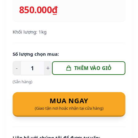
850.000₫
Khối lượng: 1kg
Số lượng chọn mua:
-
+
THÊM VÀO GIỎ
(Sẵn hàng)
MUA NGAY
(Giao tận nơi hoặc nhận tại cửa hàng)
Liên hệ với chúng tôi để được tư vấn: