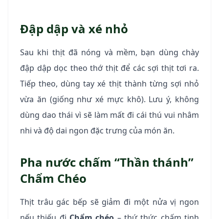
Đập dập và xé nhỏ
Sau khi thịt đã nóng và mềm, bạn dùng chày
đập dập dọc theo thớ thịt để các sợi thịt tơi ra.
Tiếp theo, dùng tay xé thịt thành từng sợi nhỏ
vừa ăn (giống như xé mực khô). Lưu ý, không
dùng dao thái vì sẽ làm mất đi cái thú vui nhâm
nhi và độ dai ngon đặc trưng của món ăn.
Pha nước chấm “Thần thánh”
Chẩm Chéo
Thịt trâu gác bếp sẽ giảm đi một nửa vị ngon
nếu thiếu đi
Chẩm chéo
– thứ thức chấm tinh