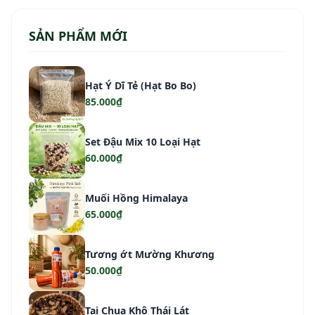
SẢN PHẨM MỚI
Hạt Ý Dĩ Tẻ (Hạt Bo Bo)
85.000₫
Set Đậu Mix 10 Loại Hạt
60.000₫
Muối Hồng Himalaya
65.000₫
Tương ớt Mường Khương
50.000₫
Tai Chua Khô Thái Lát