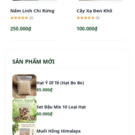
Nấm Linh Chi Rừng
Cây Xạ Đen Khô
(2)
(5)
250.000₫
100.000₫
SẢN PHẨM MỚI
Hạt Ý Dĩ Tẻ (Hạt Bo Bo)
85.000₫
Set Đậu Mix 10 Loại Hạt
60.000₫
Muối Hồng Himalaya