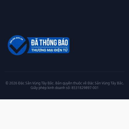
© 2026 Đặc Sản Vùng Tây Bắc. Bản quyền thuộc về Đặc Sản Vùng Tây Bắc.
Giấy phép kinh doanh số: 8531829897-001