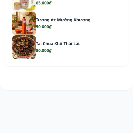
65.000₫
Tương ớt Mường Khương
50.000₫
Tai Chua Khô Thái Lát
80.000₫