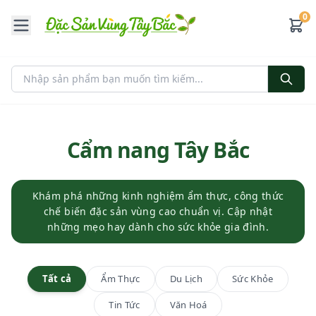
0
Cẩm nang Tây Bắc
Khám phá những kinh nghiệm ẩm thực, công thức
chế biến đặc sản vùng cao chuẩn vị. Cập nhật
những mẹo hay dành cho sức khỏe gia đình.
Tất cả
Ẩm Thực
Du Lịch
Sức Khỏe
Tin Tức
Văn Hoá