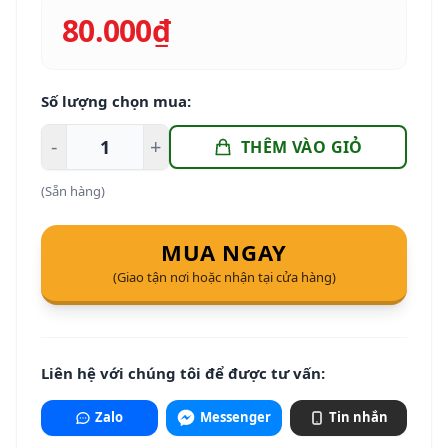
80.000₫
Số lượng chọn mua:
-
+
THÊM VÀO GIỎ
(Sẵn hàng)
MUA NGAY
(Giao tận nơi hoặc nhận tại cửa hàng)
Liên hệ với chúng tôi để được tư vấn:
Zalo
Messenger
Tin nhắn