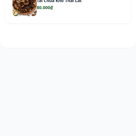
Tai Chua Khô Thái Lát
80.000₫