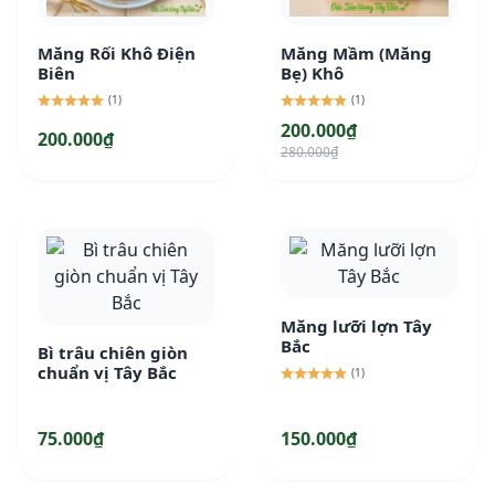
Măng Rối Khô Điện
Măng Mầm (Măng
Biên
Bẹ) Khô
(1)
(1)
200.000₫
200.000₫
280.000₫
Măng lưỡi lợn Tây
Bắc
Bì trâu chiên giòn
chuẩn vị Tây Bắc
(1)
75.000₫
150.000₫