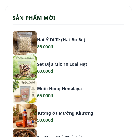
SẢN PHẨM MỚI
Hạt Ý Dĩ Tẻ (Hạt Bo Bo)
85.000₫
Set Đậu Mix 10 Loại Hạt
60.000₫
Muối Hồng Himalaya
65.000₫
Tương ớt Mường Khương
50.000₫