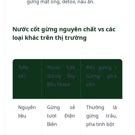
gừng mật ong, detox, nấu ăn.
Nước cốt gừng nguyên chất vs các
loại khác trên thị trường
Tiêu
Nước Cốt
Bột gừng /
chí
Gừng Tây
Gừng pha
Bắc Store
sẵn
Nguyên
Gừng sẻ
Thường là
liệu
tươi Điện
gừng trâu,
Biên
pha tinh bột